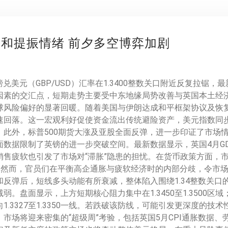
缓和提振情绪 前夕多空博弈加剧
镑兑美元（GBP/USD）汇率在1.3400整数关口附近反复拉锯，最
因素的交汇点，短期走势主要受中东地缘局势改善与英国本土经
球风险偏好的显著回暖。随着美国与伊朗达成和平框架协议及恢
回落。这一宏观利好促使资金流出传统避险资产，美元指数同步承
此外，标普500期货大涨及亚股全面反弹，进一步印证了市场
数据限制了英镑的进一步突破空间。最新数据显示，英国4月GDP
销售疲软也引发了市场对“滞胀”隐患的担忧。在货币政策方面，
率。然而，官员们在平衡高企通胀与疲软经济时的内部分歧，令市
反弹后，短线多头动能有所衰减，整体陷入围绕1.34整数关口
。盘面显示，上方短期核心阻力集中在1.3450至1.3500区
向1.3327至1.3350一线。若跌破该防线，可能引发更深度的技
市场将迎来密集的“超级周”考验，包括英国5月CPI通胀数据