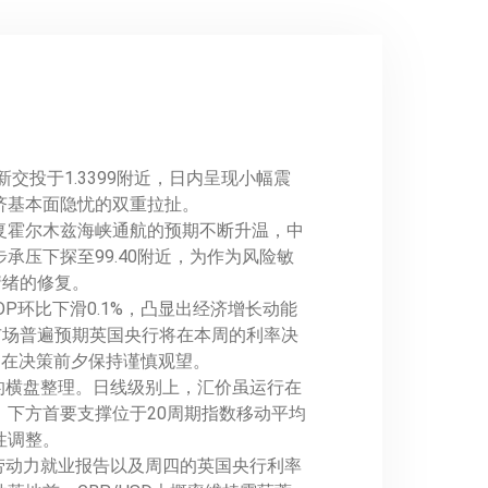
新交投于1.3399附近，日内呈现小幅震
济基本面隐忧的双重拉扯。
复霍尔木兹海峡通航的预期不断升温，中
压下探至99.40附近，为作为风险敏
情绪的修复。
环比下滑0.1%，凸显出经济增长动能
市场普遍预期英国央行将在本周的利率决
场在决策前夕保持谨慎观望。
的横盘整理。日线级别上，汇价虽运行在
域；下方首要支撑位于20周期指数移动平均
术性调整。
、劳动力就业报告以及周四的英国央行利率