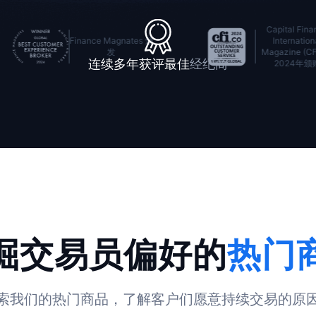
Capital Finance
es 颁
International
C
Magazine (CFI.co)
连续多年获评最佳
经纪商
2024年颁赠
掘交易员偏好的
热门
索我们的热门商品，了解客户们愿意持续交易的原