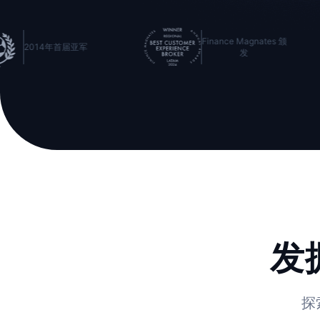
Finance Magnates 颁
Finance Magnat
发
发
发
探