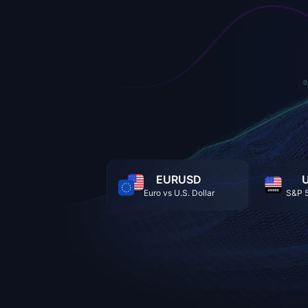
EURUSD
Euro vs U.S. Dollar
S&P 