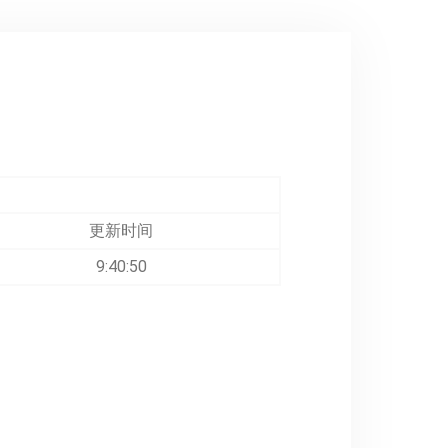
更新时间
9
:
40
:
50