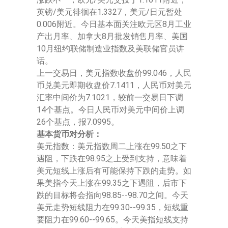
英镑/美元徘徊在1.3327，美元/日元暂处
0.006附近。今日基本面关注欧元区8月工业
产出月率、加拿大8月批发销售月率、美国
10月纽约联储制造业指数及美联储官员讲
话。
上一交易日，美元指数收盘价99.046，人民
币兑美元即期收盘价7.1411，人民币对美元
汇率中间价为7.1021，较前一交易日下调
14个基点。今日人民币对美元中间价上调
26个基点，报7.0995。
基本货币对分析：
美元指数：美元指数周二上涨在99.50之下
遇阻，下跌在98.95之上受到支持，意味着
美元短线上涨后有可能保持下跌的走势。如
果美指今天上涨在99.35之下遇阻，后市下
跌的目标将会指向98.85--98.70之间。今天
美元走势短线阻力在99.30--99.35，短线重
要阻力在99.60--99.65。今天美指短线支持