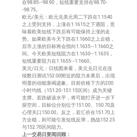
在98.85--98.90，短线重要支持在98.70-
-98.75。
欧元/美元：欧元兑美元周二下跌在1.1540
之上受到支持，上涨在1.1615之下遇阻，意
味着欧美短线下跌后有可能保持上涨的走
势。如果欧美今天下跌在1.1660之上企稳，
后市上涨的目标将会指向1.1635--1.1660之
间。今天欧美短线阻力在1.1630--1.1635，
短线重要阻力在1.1655--1.1660。
美元/日元：日线图来看，美元兑日元在连
续数日测试152.00附近的阻力未果后，出现
明显的动能衰竭迹象。目前价格下方的200
小时均线（151.20-151.15区间）成为关键
支撑。若跌破该水平，将可能打开进一步下
探空间，目标位分别位于151.00、150.70及
心理关口150.00。反之，若汇价在151.70上
方企稳，则可能引发短线反弹，挑战152.25
与152.70区间阻力。
上一交易日要闻回顾：