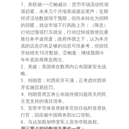
1、美联储——①鲍威尔：货币市场流动性渐
渐趋紧，未来几个月缩表或接近尾声；近期
经济活动数据强于预期，但尚未转化为招聘
的回暖，就业市场下行风险上升；（降息）
行动过慢或打压就业，行动过快或致使抗通
胀任务半途而废；政府停摆之下，认为本月
底的议息仍有足够的信息可供参考，但担忧
开始错失10月数据。②鲍曼：继续预期今
年年底前再降息两次。
2、美媒：美国将在数周内公布国家安全战
略。
3、特朗普：对西班牙不满，正考虑对西班
牙实施贸易惩罚。
4、特朗普周五将公布就停摆问题而关闭民
主党支持的项目清单。
5、安世半导体首席财务官担任临时首席执
行官，回应被中国商务部出口管制。
6、马达加斯加哗变军人宣布夺取政权。
周三重点财经数据及事件一览：