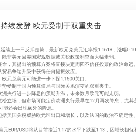
仍持续发酵 欧元受制于双重夹击
元延续上一日反弹走势，最新欧元兑美元汇率报1.1618，涨幅0.
，除非美元因美国宏观数据或关税政策利空而大幅走弱。
任命，其提出的预算方案将直接决定周四不信任投票的政治命运
从贸易争端升级中获得任何提振效应。
元兑美元可能进一步下探1.1500关口。
走势受制于国内预算僵局与国际关系演变的双重夹击。
欧洲央行进一步降息的预期升温，未来数月欧元可能走弱。
松立场，但市场可能定价欧洲央行最早在12月再次降息，尤其
年可能还会出现额外的降息。
包括美国关税威胁欧元区出口和增长，以及法国的政治不确定性
元EUR/USD将从目前接近1.17的水平下跌至1.13，因增长